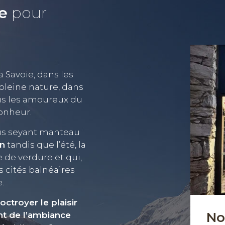
re
pour
 Savoie, dans les
 pleine nature, dans
us les amoureux du
bonheur.
plus seyant manteau
in
tandis que l’été, la
e de verdure et qui,
 cités balnéaires
e.
octroyer le plaisir
No
nt de l’ambiance