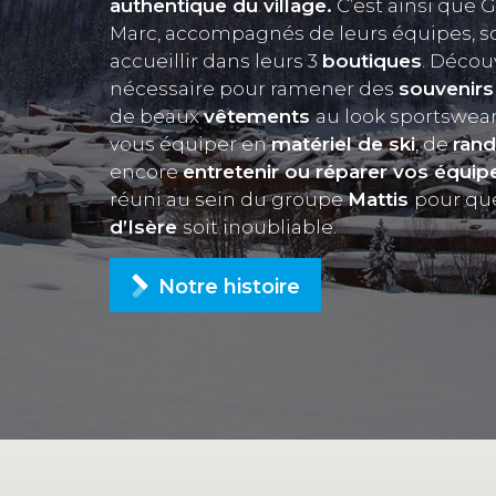
authentique du village.
C’est ainsi que G
Marc, accompagnés de leurs équipes, s
accueillir dans leurs 3
boutiques
. Décou
nécessaire pour ramener des
souvenir
de beaux
vêtements
au look sportswear.
vous équiper en
matériel de ski
, de
ran
encore
entretenir ou réparer vos équi
réuni au sein du groupe
Mattis
pour que
d’Isère
soit inoubliable.
Notre histoire