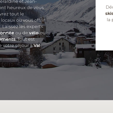
éraldine et Jean-
Déc
ont heureux de vous
ski
vrez tout le
la
s
locaux ou vous offrir
 Laissez les experts
donnée
ou de
vélo
ou
pements
. Tout est
 votre séjour à
Val