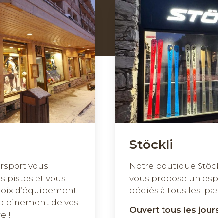
Stöckli
rsport vous
Notre boutique Stöckl
s pistes et vous
vous propose un es
hoix d’équipement
dédiés à tous les pa
r pleinement de vos
Ouvert tous les jours
e !