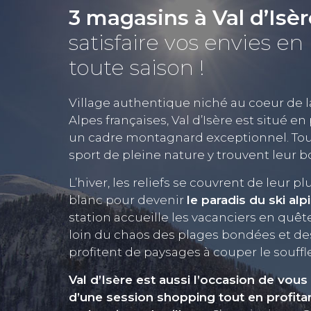
3 magasins à Val d’Isè
satisfaire vos envies en
toute saison !
Village authentique niché au coeur de la
Alpes françaises, Val d’Isère est situé en
un cadre montagnard exceptionnel. To
sport de pleine nature y trouvent leur 
L’hiver, les reliefs se couvrent de leur 
blanc pour devenir
le paradis du ski alp
station accueille les vacanciers en quêt
loin du chaos des plages bondées et des
profitent de paysages à couper le souffl
Val d’Isère est aussi l’occasion de vous 
d’une session shopping tout en profita